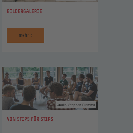
:
BILDERGALERIE
mehr
Quelle: Stephan Pramme
:
VON STIPS FÜR STIPS