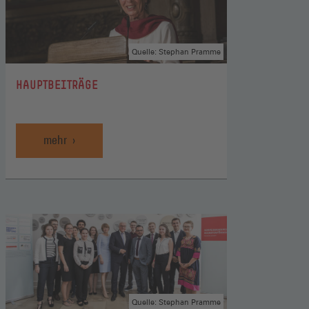
Quelle: Stephan Pramme
:
HAUPTBEITRÄGE
mehr
Quelle: Stephan Pramme